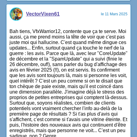
VectorVixen61
le 11 Mars 2025
Bah tiens, VfxWarrior12, contente que ça te serve. Moi
aussi, ça me prend moins la tête de voir que c'est pas
juste moi qui hallucine. C'est quand même dingue ces
updates... Enfin, surtout quand ça touche le nerf de la
guerre : les avis. Parce que là, avec leur "CoreUpdate"
de décembre et la "SpamUpdate" qui a suivi (finie le
26 décembre, ouf!), sans parler du bug d'affichage des
avis en février 2025 (!!), on est servis. Ils confirment
que les avis sont toujours là, mais si personne les voit,
quel intérêt ? C'est un peu comme si on te disait que
ton chèque de paie existe, mais qu'il est coincé dans
une dimension parallèle. J'imagine déjà le stress des
proprios de petites entreprises qui comptent là-dessus.
Surtout que, soyons réalistes, combien de clients
potentiels vont vraiment chercher l'info au-delà de la
première page de résultats ? Si t'as plus d'avis qui
s'affichent, c'est comme si t'avais une vitrine éteinte. Et
puis, l'histoire des nouveaux avis qui continuent d'être
enregistrés, mais que personne ne voit... C'est un peu
sadique, non ? Genre,