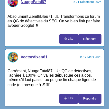
NuageFatal87
le 21 Décembre 2025
Absolument ZenithBleu71! 🕵‍♂️ Transformons ce forum
en QG de détectives du SEO. On va bien finir par faire
avouer Google! 👮
👍 Like
Répondre
VectorVixen61
le 12 Mars 2026
Carrément, NuageFatal87 ! Un QG de détectives,
j'adhère à 100%. On va les débusquer ces algos,
même s'il faut passer au peigne fin chaque ligne de
code (ou presque !) 🔎🕵‍♂️
👍 Like
Répondre