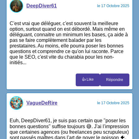
DeepDiver61
le 17 Octobre 2025
C'est vrai que déléguer, c'est souvent la meilleure
option, surtout quand on est débordé. Mais même en
déléguant, connaitre un minimum les bases, ça aide à
pas se faire complètement balader par les
prestataires. Au moins, elle pourra poser les bonnes
questions et comprendre ce qu'on lui raconte. Parce
que le SEO, c'est vite du charabia pour les non-
initiés...
👍 Like
Répondre
VagueDeRire
le 17 Octobre 2025
Euh, DeepDiver61, je suis pas certain que "poser les
bonnes questions" suffise toujours 😅. J'ai l'impression
que certaines agences (ou freelances peu scrupuleux)
sont passés maîtres dans l'art de noyer le poisson 🐠.