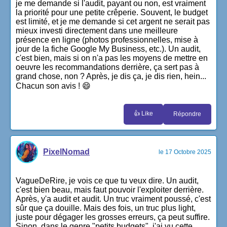
je me demande si l'audit, payant ou non, est vraiment
la priorité pour une petite crêperie. Souvent, le budget
est limité, et je me demande si cet argent ne serait pas
mieux investi directement dans une meilleure
présence en ligne (photos professionnelles, mise à
jour de la fiche Google My Business, etc.). Un audit,
c'est bien, mais si on n'a pas les moyens de mettre en
oeuvre les recommandations derrière, ça sert pas à
grand chose, non ? Après, je dis ça, je dis rien, hein...
Chacun son avis ! 😄
👍 Like
Répondre
PixelNomad
le 17 Octobre 2025
VagueDeRire, je vois ce que tu veux dire. Un audit,
c'est bien beau, mais faut pouvoir l'exploiter derrière.
Après, y'a audit et audit. Un truc vraiment poussé, c'est
sûr que ça douille. Mais des fois, un truc plus light,
juste pour dégager les grosses erreurs, ça peut suffire.
Sinon, dans le genre "petits budgets", j'ai vu cette