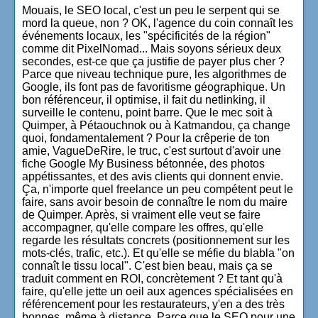
Mouais, le SEO local, c'est un peu le serpent qui se
mord la queue, non ? OK, l'agence du coin connaît les
événements locaux, les "spécificités de la région"
comme dit PixelNomad... Mais soyons sérieux deux
secondes, est-ce que ça justifie de payer plus cher ?
Parce que niveau technique pure, les algorithmes de
Google, ils font pas de favoritisme géographique. Un
bon référenceur, il optimise, il fait du netlinking, il
surveille le contenu, point barre. Que le mec soit à
Quimper, à Pétaouchnok ou à Katmandou, ça change
quoi, fondamentalement ? Pour la crêperie de ton
amie, VagueDeRire, le truc, c'est surtout d'avoir une
fiche Google My Business bétonnée, des photos
appétissantes, et des avis clients qui donnent envie.
Ça, n'importe quel freelance un peu compétent peut le
faire, sans avoir besoin de connaître le nom du maire
de Quimper. Après, si vraiment elle veut se faire
accompagner, qu'elle compare les offres, qu'elle
regarde les résultats concrets (positionnement sur les
mots-clés, trafic, etc.). Et qu'elle se méfie du blabla "on
connaît le tissu local". C'est bien beau, mais ça se
traduit comment en ROI, concrètement ? Et tant qu'à
faire, qu'elle jette un oeil aux agences spécialisées en
référencement pour les restaurateurs, y'en a des très
bonnes, même à distance. Parce que le SEO pour une