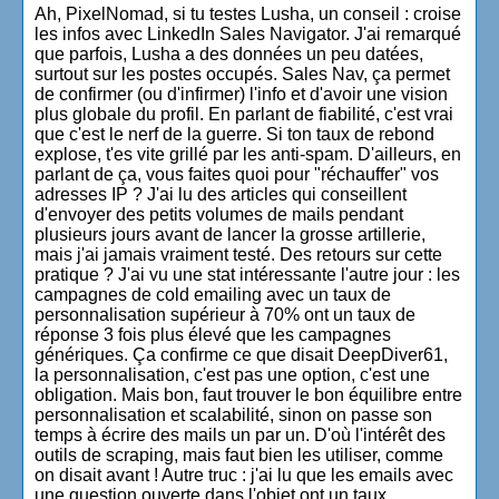
Ah, PixelNomad, si tu testes Lusha, un conseil : croise
les infos avec LinkedIn Sales Navigator. J'ai remarqué
que parfois, Lusha a des données un peu datées,
surtout sur les postes occupés. Sales Nav, ça permet
de confirmer (ou d'infirmer) l'info et d'avoir une vision
plus globale du profil. En parlant de fiabilité, c'est vrai
que c'est le nerf de la guerre. Si ton taux de rebond
explose, t'es vite grillé par les anti-spam. D'ailleurs, en
parlant de ça, vous faites quoi pour "réchauffer" vos
adresses IP ? J'ai lu des articles qui conseillent
d'envoyer des petits volumes de mails pendant
plusieurs jours avant de lancer la grosse artillerie,
mais j'ai jamais vraiment testé. Des retours sur cette
pratique ? J'ai vu une stat intéressante l'autre jour : les
campagnes de cold emailing avec un taux de
personnalisation supérieur à 70% ont un taux de
réponse 3 fois plus élevé que les campagnes
génériques. Ça confirme ce que disait DeepDiver61,
la personnalisation, c'est pas une option, c'est une
obligation. Mais bon, faut trouver le bon équilibre entre
personnalisation et scalabilité, sinon on passe son
temps à écrire des mails un par un. D'où l'intérêt des
outils de scraping, mais faut bien les utiliser, comme
on disait avant ! Autre truc : j'ai lu que les emails avec
une question ouverte dans l'objet ont un taux